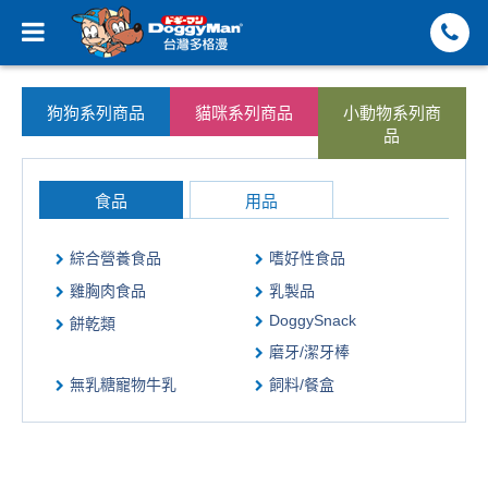
狗狗系列商品
貓咪系列商品
小動物系列商
品
食品
用品
綜合營養食品
嗜好性食品
雞胸肉食品
乳製品
DoggySnack
餅乾類
磨牙/潔牙棒
無乳糖寵物牛乳
飼料/餐盒