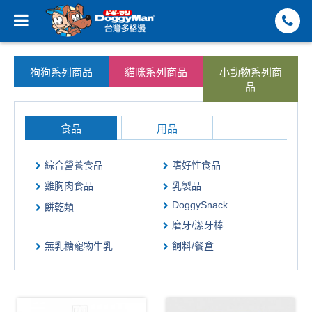
狗狗系列商品
貓咪系列商品
小動物系列商
品
食品
用品
綜合營養食品
嗜好性食品
雞胸肉食品
乳製品
DoggySnack
餅乾類
磨牙/潔牙棒
無乳糖寵物牛乳
飼料/餐盒