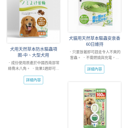
犬貓用天然草本驅蟲安泉香
60日維持
犬用天然草本防水驅蟲項
．只要放著即可趕走令人不爽的
圈-中、大型犬用
害蟲。 ．不需燃燒與充電，...
．成份使用原產於中國西南部常
綠喬木八角。 ．效果1週即可...
詳細內容
詳細內容