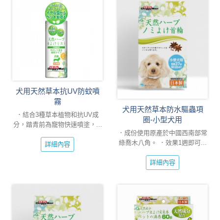
犬用天然草本抗UV防蚊噴
霧
犬用天然草本防水驅蟲項
．結合3種草本植物和抗UV成
圈-小型犬用
分，踏青前為寵物快速噴塗，...
．成份使用原產於中國西南部常
綠喬木八角。 ．效果1週即可...
詳細內容
詳細內容