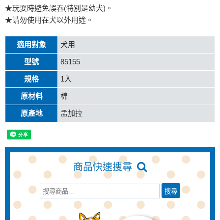
★玩耍時避免誤吞(特別是幼犬)。
★請勿使用在犬以外用途。
適用對象
犬用
型號
85155
規格
1入
原材料
棉
原產地
孟加拉
商品快速搜尋