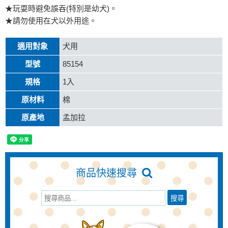
★玩耍時避免誤吞(特別是幼犬)。
★請勿使用在犬以外用途。
適用對象
犬用
型號
85154
規格
1入
原材料
棉
原產地
孟加拉
商品快速搜尋