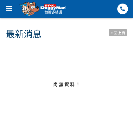
最新消息
« 回上頁
尚 無 資 料 ！